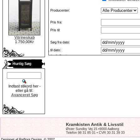
Producenter:
Pris fra:
Pris til:
Vitrineskab
1.750,00Kr
Søg fra dato:
til dato:
Hurtig Søg
Indtast stikord her -
eller gå til:
Avanceret Søg
Kramkisten Antik & Livsstil
Øster Sundby Vej 15 •9000 Aalborg
Telefon 98 31 85 01 • CVR 30 31 39 33
Designet af ReBoot Design
© 2007