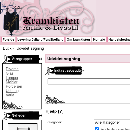
Forside
Levering Jylland/Fyn/Sjælland
Om kramkisten
Kontakt
Handelsbeting
Butik
Udvidet søgning
»
Udvidet søgning
Varegrupper
Diverse
Indtast søgeudtryk
Glas
Lamper
Møbler
Porcelæn
Udeting
Varia
Hjælp
[?]
Nyheder
Kategorier:
inkluder under