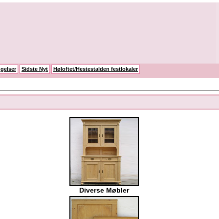
gelser
Sidste Nyt
Høloftet/Hestestalden festlokaler
Diverse Møbler