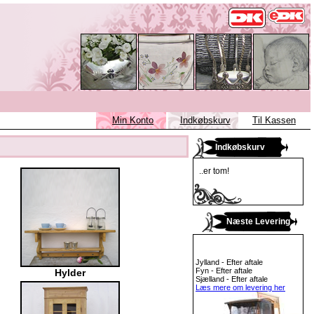
Min Konto
Indkøbskurv
Til Kassen
Indkøbskurv
..er tom!
Næste Levering
Jylland - Efter aftale
Fyn - Efter aftale
Hylder
Sjælland - Efter aftale
Læs mere om levering her