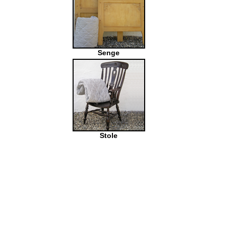
Senge
Stole