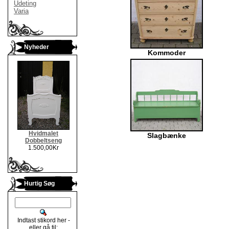
Udeting
Varia
Nyheder
Kommoder
Hvidmalet
Slagbænke
Dobbeltseng
1.500,00Kr
Hurtig Søg
Indtast stikord her -
eller gå til: