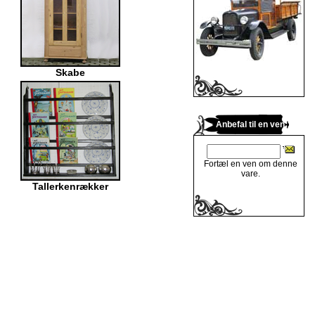
Skabe
Anbefal til en ven
Fortæl en ven om denne
vare.
Tallerkenrækker