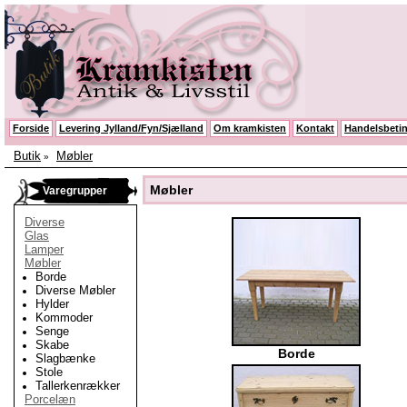
Forside
Levering Jylland/Fyn/Sjælland
Om kramkisten
Kontakt
Handelsbetin
Butik
Møbler
»
Møbler
Varegrupper
Diverse
Glas
Lamper
Møbler
Borde
Diverse Møbler
Hylder
Kommoder
Senge
Skabe
Borde
Slagbænke
Stole
Tallerkenrækker
Porcelæn