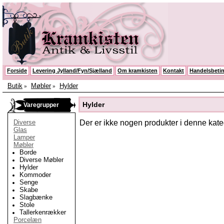
Forside
Levering Jylland/Fyn/Sjælland
Om kramkisten
Kontakt
Handelsbetin
Butik
Møbler
Hylder
»
»
Hylder
Varegrupper
Diverse
Der er ikke nogen produkter i denne kate
Glas
Lamper
Møbler
Borde
Diverse Møbler
Hylder
Kommoder
Senge
Skabe
Slagbænke
Stole
Tallerkenrækker
Porcelæn