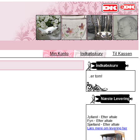
Min Konto
Indkøbskurv
Til Kassen
Indkøbskurv
..er tom!
Næste Levering
Jylland - Efter aftale
Fyn - Efter aftale
Sjælland - Efter aftale
Læs mere om levering her