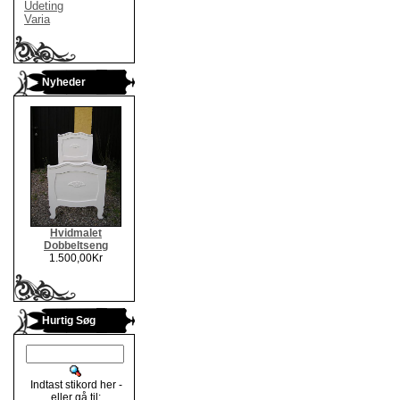
Udeting
Varia
Nyheder
Hvidmalet
Dobbeltseng
1.500,00Kr
Hurtig Søg
Indtast stikord her -
eller gå til: