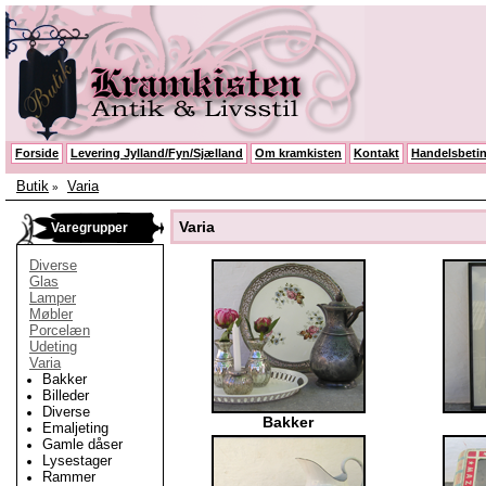
Forside
Levering Jylland/Fyn/Sjælland
Om kramkisten
Kontakt
Handelsbetin
Butik
Varia
»
Varia
Varegrupper
Diverse
Glas
Lamper
Møbler
Porcelæn
Udeting
Varia
Bakker
Billeder
Diverse
Bakker
Emaljeting
Gamle dåser
Lysestager
Rammer