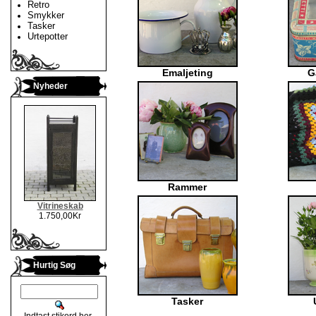
Retro
Smykker
Tasker
Urtepotter
Emaljeting
G
Nyheder
Rammer
Vitrineskab
1.750,00Kr
Hurtig Søg
Tasker