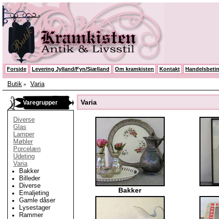
Forside
Levering Jylland/Fyn/Sjælland
Om kramkisten
Kontakt
Handelsbetin
Butik
Varia
»
Varia
Varegrupper
Diverse
Glas
Lamper
Møbler
Porcelæn
Udeting
Varia
Bakker
Billeder
Diverse
Bakker
Emaljeting
Gamle dåser
Lysestager
Rammer