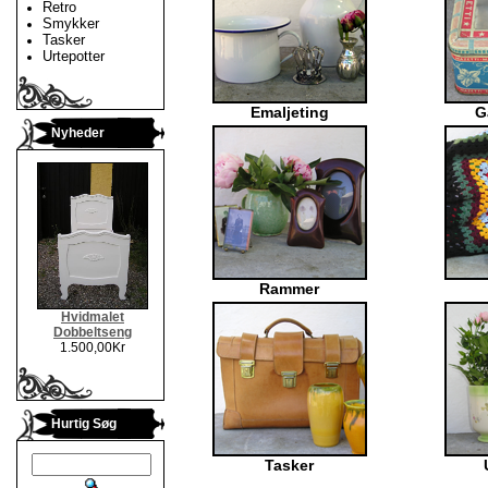
Retro
Smykker
Tasker
Urtepotter
Emaljeting
G
Nyheder
Rammer
Hvidmalet
Dobbeltseng
1.500,00Kr
Hurtig Søg
Tasker