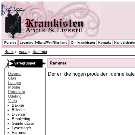
Forside
Levering Jylland/Fyn/Sjælland
Om kramkisten
Kontakt
Handelsbetin
Butik
Varia
Rammer
»
»
Rammer
Varegrupper
Diverse
Der er ikke nogen produkter i denne kate
Glas
Lamper
Møbler
Porcelæn
Udeting
Varia
Bakker
Billeder
Diverse
Emaljeting
Gamle dåser
Lysestager
Rammer