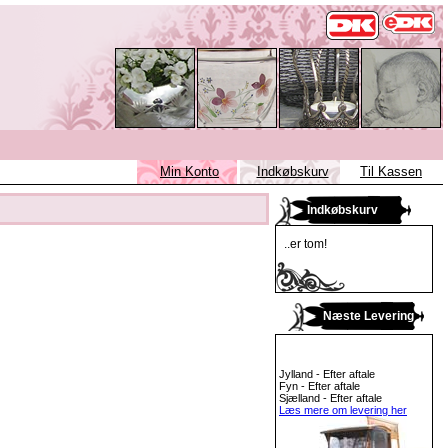
Min Konto
Indkøbskurv
Til Kassen
Indkøbskurv
..er tom!
Næste Levering
Jylland - Efter aftale
Fyn - Efter aftale
Sjælland - Efter aftale
Læs mere om levering her