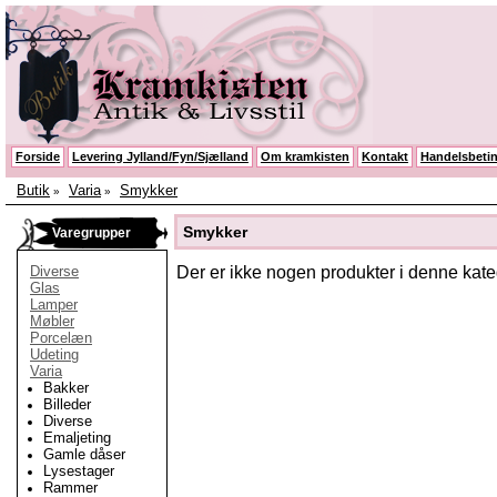
Forside
Levering Jylland/Fyn/Sjælland
Om kramkisten
Kontakt
Handelsbetin
Butik
Varia
Smykker
»
»
Smykker
Varegrupper
Diverse
Der er ikke nogen produkter i denne kate
Glas
Lamper
Møbler
Porcelæn
Udeting
Varia
Bakker
Billeder
Diverse
Emaljeting
Gamle dåser
Lysestager
Rammer