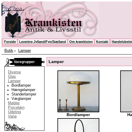
Forside
Levering Jylland/Fyn/Sjælland
Om kramkisten
Kontakt
Handelsbetin
Butik
Lamper
»
Lamper
Varegrupper
Diverse
Glas
Lamper
Bordlamper
Hængelamper
Standerlamper
Væglamper
Møbler
Porcelæn
Udeting
Bordlamper
H
Varia