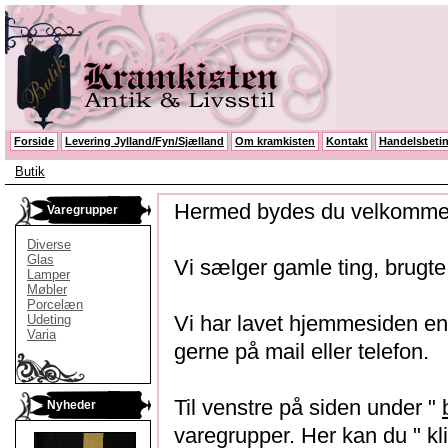
Forside
Levering Jylland/Fyn/Sjælland
Om kramkisten
Kontakt
Handelsbetin
Butik
Hermed bydes du velkommen
Varegrupper
Diverse
Glas
Vi sælger gamle ting, brugte 
Lamper
Møbler
Porcelæn
Vi har lavet hjemmesiden enk
Udeting
Varia
gerne på mail eller telefon.
Til venstre på siden under "
Nyheder
varegrupper. Her kan du " kli