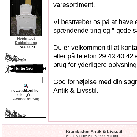
varesortiment.
Vi bestræber os på at have et
spændende ting og " gode sa
Hvidmalet
Dobbeltseng
Du er velkommen til at kont
1.500,00Kr
eller på telefon 29 43 40 42 
brug for yderligere oplysning
Hurtig Søg
God fornøjelse med din søg
Antik & Livsstil.
Indtast stikord her -
eller gå til:
Avanceret Søg
Kramkisten Antik & Livsstil
Øster Sundby Vej 15 •9000 Aalborg