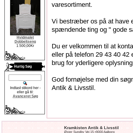
varesortiment.
Vi bestræber os på at have et
spændende ting og " gode sa
Hvidmalet
Dobbeltseng
Du er velkommen til at kont
1.500,00Kr
eller på telefon 29 43 40 42 
brug for yderligere oplysning
Hurtig Søg
God fornøjelse med din søg
Antik & Livsstil.
Indtast stikord her -
eller gå til:
Avanceret Søg
Kramkisten Antik & Livsstil
Øster Sundby Vej 15 •9000 Aalborg