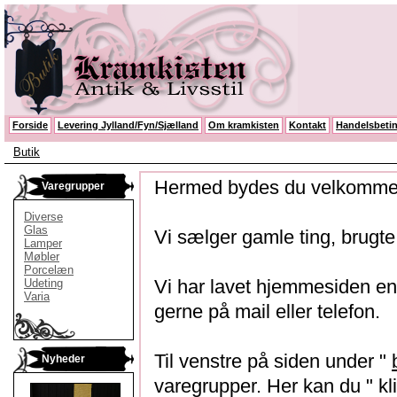
Forside
Levering Jylland/Fyn/Sjælland
Om kramkisten
Kontakt
Handelsbetin
Butik
Hermed bydes du velkommen
Varegrupper
Diverse
Glas
Vi sælger gamle ting, brugte 
Lamper
Møbler
Porcelæn
Vi har lavet hjemmesiden enk
Udeting
Varia
gerne på mail eller telefon.
Til venstre på siden under "
Nyheder
varegrupper. Her kan du " kli