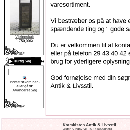
varesortiment.
Vi bestræber os på at have et
spændende ting og " gode sa
Vitrineskab
1.750,00Kr
Du er velkommen til at kont
eller på telefon 29 43 40 42 
brug for yderligere oplysning
Hurtig Søg
God fornøjelse med din søg
Indtast stikord her -
Antik & Livsstil.
eller gå til:
Avanceret Søg
Kramkisten Antik & Livsstil
Øster Sundby Vej 15 •9000 Aalborg