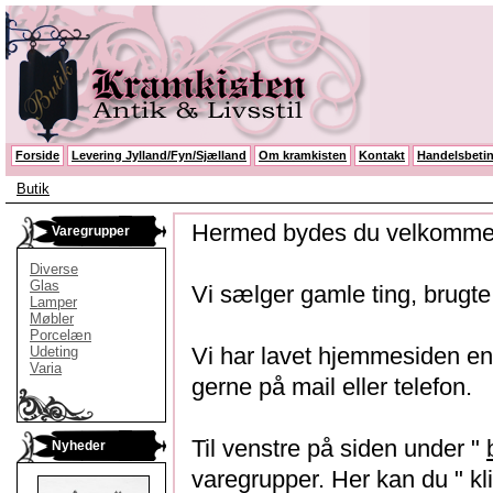
Forside
Levering Jylland/Fyn/Sjælland
Om kramkisten
Kontakt
Handelsbetin
Butik
Hermed bydes du velkommen
Varegrupper
Diverse
Glas
Vi sælger gamle ting, brugte 
Lamper
Møbler
Porcelæn
Vi har lavet hjemmesiden enk
Udeting
Varia
gerne på mail eller telefon.
Til venstre på siden under "
Nyheder
varegrupper. Her kan du " kli