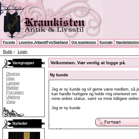
Forside
Levering Jylland/Fyn/Sjælland
Om kramkisten
Kontakt
Handelsbeting
Butik
Login
»
Velkommen. Vær venlig at logge på.
Varegrupper
Diverse
Ny kunde
Glas
Lamper
Møbler
Jeg er ny kunde og vil gerne være medlem, så j
Porcelæn
kan handle hurtigere og holde mig orienteret om
Udeting
mine ordres status, samt se mine tidligere ordrer
Varia
Jeg er ny kunde
Nyheder