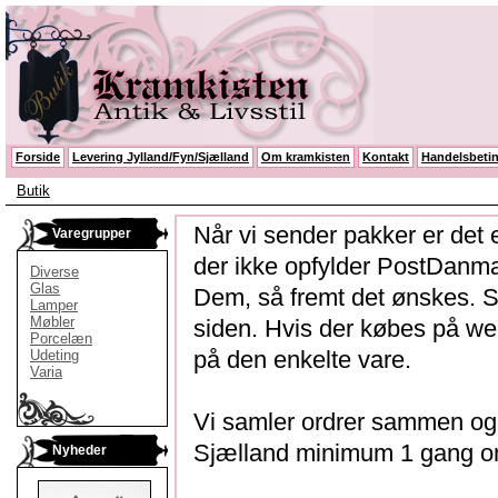
Forside
Levering Jylland/Fyn/Sjælland
Om kramkisten
Kontakt
Handelsbetin
Butik
Når vi sender pakker er det
Varegrupper
der ikke opfylder PostDanma
Diverse
Glas
Dem, så fremt det ønskes. 
Lamper
Møbler
siden. Hvis der købes på web
Porcelæn
på den enkelte vare.
Udeting
Varia
Vi samler ordrer sammen og l
Sjælland minimum 1 gang 
Nyheder