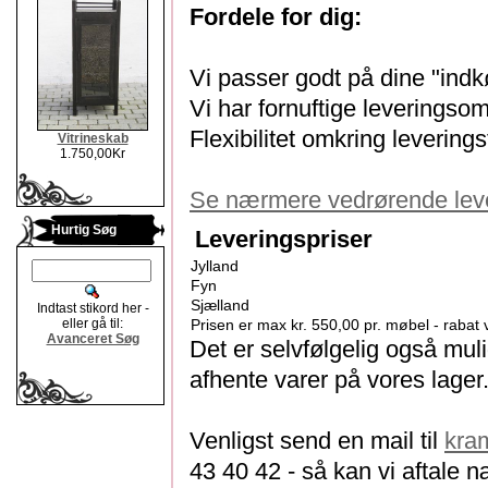
Fordele for dig:
Vi passer godt på dine "indk
Vi har fornuftige leveringso
Flexibilitet omkring levering
Vitrineskab
1.750,00Kr
Se nærmere vedrørende leveri
Hurtig Søg
Leveringspriser
Jylland
Fyn
Sjælland
Indtast stikord her -
eller gå til:
Prisen er max kr. 550,00 pr. møbel - rabat v
Avanceret Søg
Det er selvfølgelig også muli
afhente varer på vores lager
Venligst send en mail til
kra
43 40 42 - så kan vi aftale 